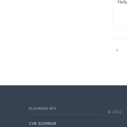
Nell
1
ELAURSEN APS
© 2022
CVR 32308929