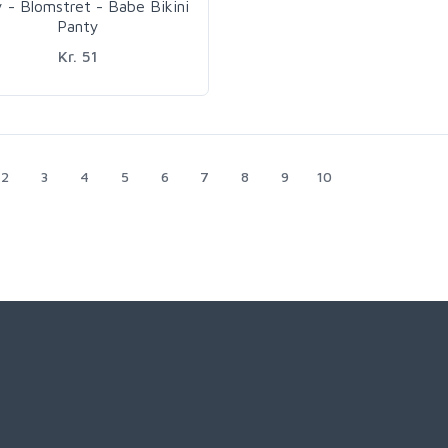
y - Blomstret - Babe Bikini
Panty
Kr. 51
2
3
4
5
6
7
8
9
10