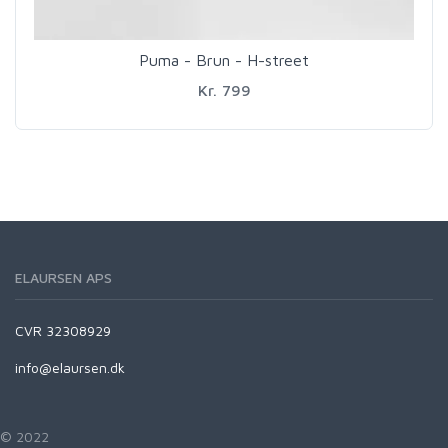
Puma - Brun - H-street
Kr. 799
ELAURSEN APS
CVR 32308929
info@elaursen.dk
© 2022