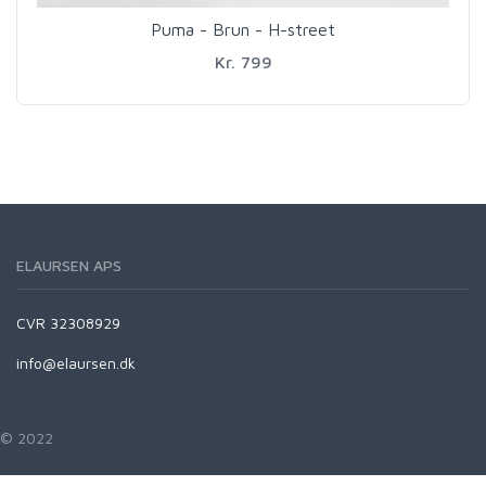
Puma - Brun - H-street
Kr. 799
ELAURSEN APS
CVR 32308929
info@elaursen.dk
© 2022