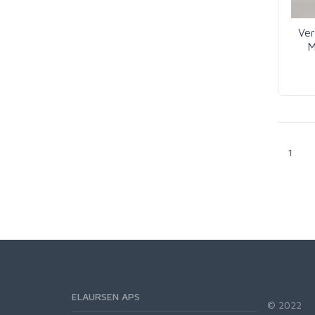
Ver
M
1
ELAURSEN APS
© 2022