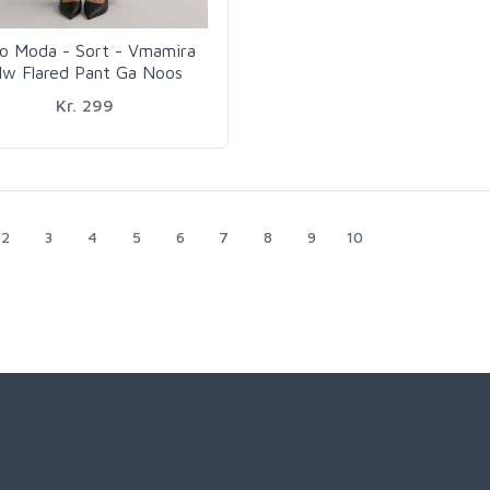
o Moda - Sort - Vmamira
w Flared Pant Ga Noos
Kr. 299
2
3
4
5
6
7
8
9
10