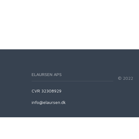
ELAURSEN APS
© 2022
CVR 32308929
info@elaursen.dk