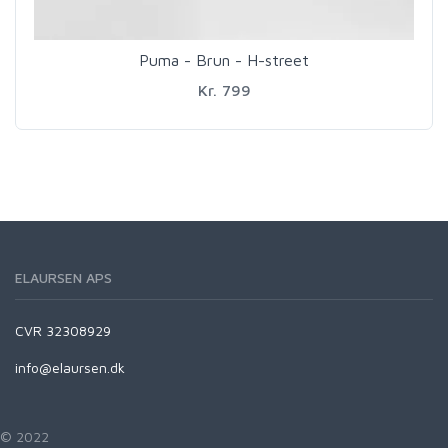
Puma - Brun - H-street
Kr. 799
ELAURSEN APS
CVR 32308929
info@elaursen.dk
© 2022