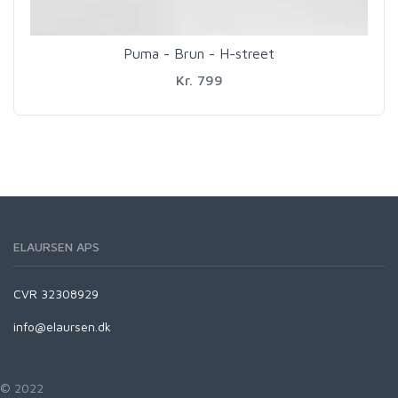
Puma - Brun - H-street
Kr. 799
ELAURSEN APS
CVR 32308929
info@elaursen.dk
© 2022