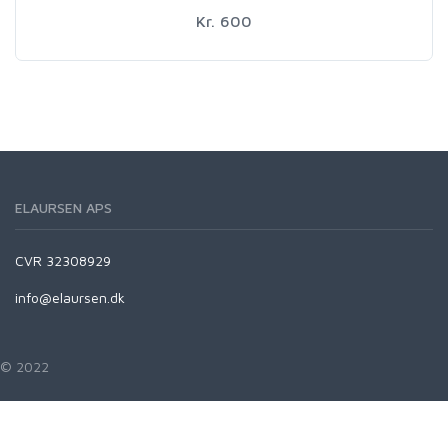
Kr. 600
ELAURSEN APS
CVR 32308929
info@elaursen.dk
© 2022