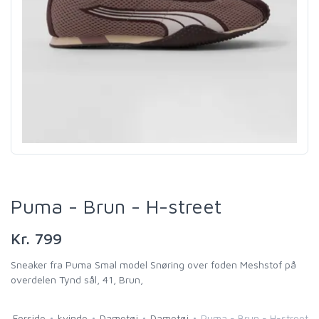
Puma - Brun - H-street
Kr. 799
Sneaker fra Puma Smal model Snøring over foden Meshstof på
overdelen Tynd sål, 41, Brun,
Forside
kvinde
Dametøj
Dametøj
Puma - Brun - H-street