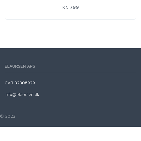
Kr. 799
ELAURSEN APS
CVR 32308929
info@elaursen.dk
© 2022