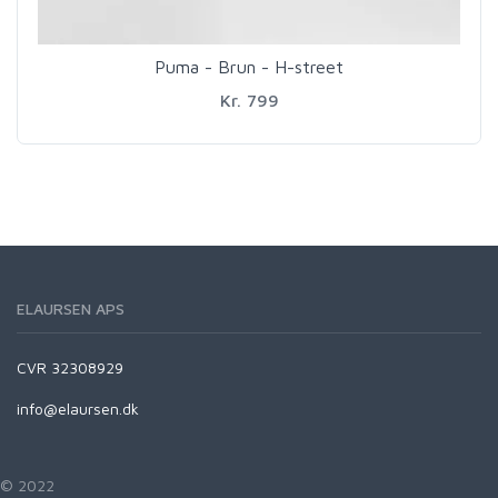
Puma - Brun - H-street
Kr. 799
ELAURSEN APS
CVR 32308929
info@elaursen.dk
© 2022