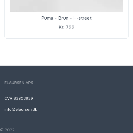
Puma - Brun - H-street
Kr. 799
ELAURSEN APS
CVR 32308929
info@elaursen.dk
© 2022