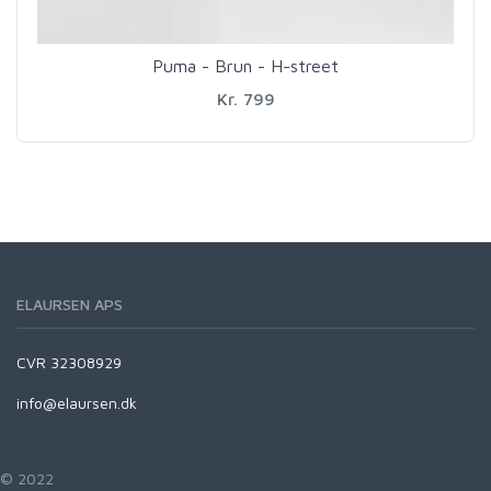
Puma - Brun - H-street
Kr. 799
ELAURSEN APS
CVR 32308929
info@elaursen.dk
© 2022