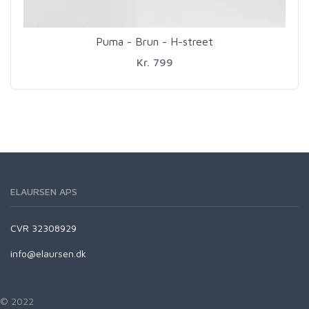
Puma - Brun - H-street
Kr. 799
ELAURSEN APS
CVR 32308929
info@elaursen.dk
© 2022