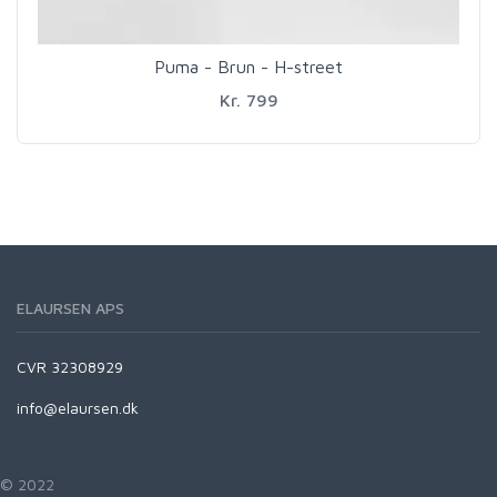
Puma - Brun - H-street
Kr. 799
ELAURSEN APS
CVR 32308929
info@elaursen.dk
© 2022