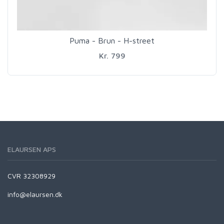
Puma - Brun - H-street
Kr. 799
ELAURSEN APS
CVR 32308929
info@elaursen.dk