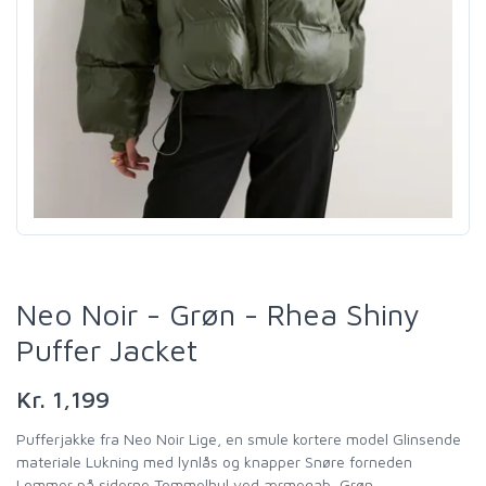
Neo Noir - Grøn - Rhea Shiny
Puffer Jacket
Kr. 1,199
Pufferjakke fra Neo Noir Lige, en smule kortere model Glinsende
materiale Lukning med lynlås og knapper Snøre forneden
Lommer på siderne Tommelhul ved ærmegab, Grøn