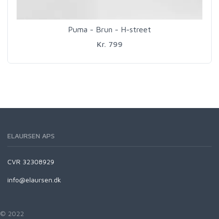
Puma - Brun - H-street
Kr. 799
ELAURSEN APS
CVR 32308929
info@elaursen.dk
© 2022