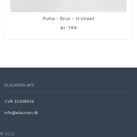
Puma - Brun - H-street
Kr. 799
ELAURSEN APS
CVR 32308929
info@elaursen.dk
© 2022