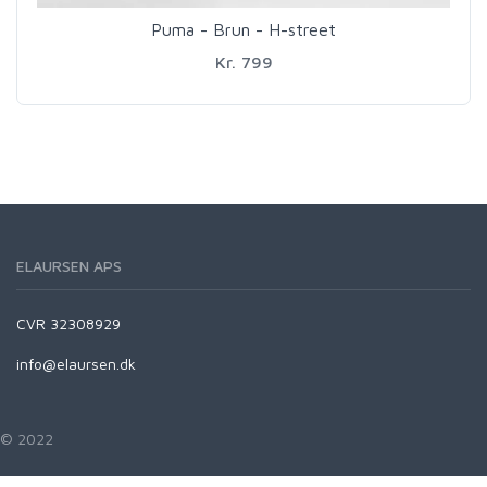
Puma - Brun - H-street
Kr. 799
ELAURSEN APS
CVR 32308929
info@elaursen.dk
© 2022