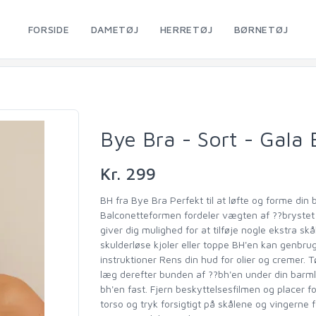
FORSIDE
DAMETØJ
HERRETØJ
BØRNETØJ
Bye Bra - Sort - Gala 
Kr. 299
BH fra Bye Bra Perfekt til at løfte og forme din
Balconetteformen fordeler vægten af ??bryste
giver dig mulighed for at tilføje nogle ekstra s
skulderløse kjoler eller toppe BH'en kan genbru
instruktioner Rens din hud for olier og cremer.
læg derefter bunden af ??bh'en under din barmli
bh'en fast. Fjern beskyttelsesfilmen og placer f
torso og tryk forsigtigt på skålene og vingerne f