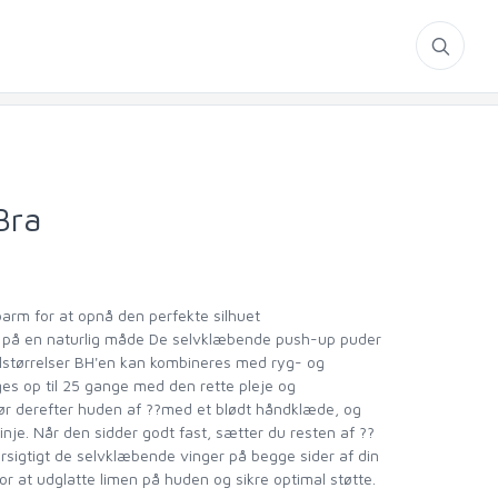
Bra
 barm for at opnå den perfekte silhuet
t på en naturlig måde De selvklæbende push-up puder
kålstørrelser BH'en kan kombineres med ryg- og
ges op til 25 gange med den rette pleje og
 Tør derefter huden af ??med et blødt håndklæde, og
nje. Når den sidder godt fast, sætter du resten af ??
orsigtigt de selvklæbende vinger på begge sider af din
or at udglatte limen på huden og sikre optimal støtte.