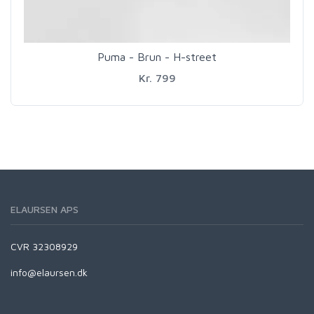
Puma - Brun - H-street
Kr. 799
ELAURSEN APS
CVR 32308929
info@elaursen.dk