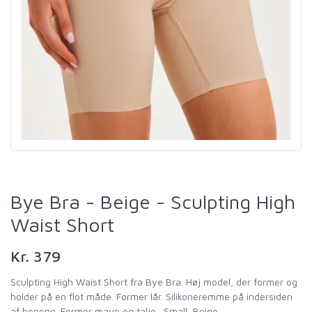
Bye Bra - Beige - Sculpting High
Waist Short
Kr. 379
Sculpting High Waist Short fra Bye Bra. Høj model, der former og
holder på en flot måde. Former lår. Silikoneremme på indersiden
af benene. Former mave og talje., Small, Beige,